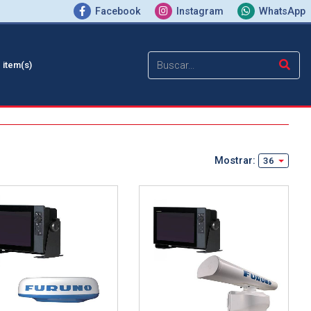
Facebook
Instagram
WhatsApp
0
item(s)
Mostrar:
36
talle
Ver detalle