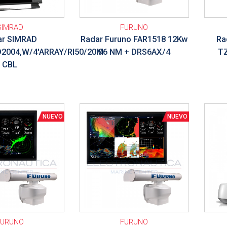
SIMRAD
FURUNO
ar SIMRAD
Radar Furuno FAR1518 12Kw
Ra
2004,W/4'ARRAY/RI50/20M
96 NM + DRS6AX/4
TZ
CBL
Ver detalle
Ver de
FURUNO
FURUNO