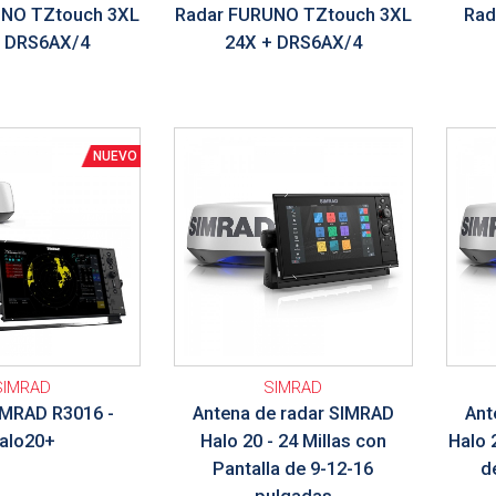
UNO TZtouch 3XL
Radar FURUNO TZtouch 3XL
Rad
+ DRS6AX/4
24X + DRS6AX/4
Ver detalle
Ver de
SIMRAD
SIMRAD
IMRAD R3016 -
Antena de radar SIMRAD
Ant
alo20+
Halo 20 - 24 Millas con
Halo 
Pantalla de 9-12-16
d