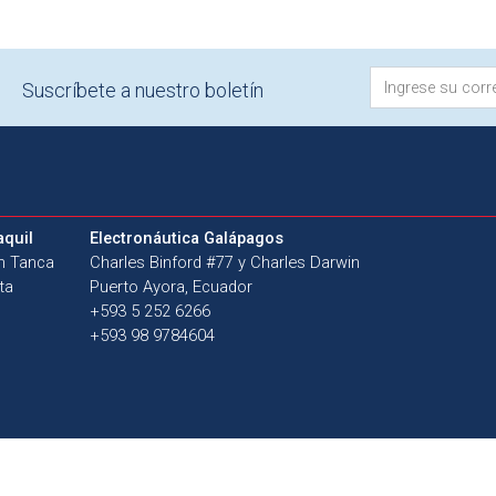
Suscríbete a nuestro boletín
aquil
Electronáutica Galápagos
an Tanca
Charles Binford #77 y Charles Darwin
ta
Puerto Ayora, Ecuador
+593 5 252 6266
+593 98 9784604