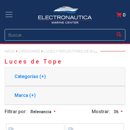
0
INICIO
CATEGORÍAS
LUCES Y REFLECTORES DE BÚSQUEDA MARINOS
Luces de Tope
Categorías (+)
Marca (+)
Filtrar por:
Mostrar:
Relevancia
36
Ver detalle
Ver detalle