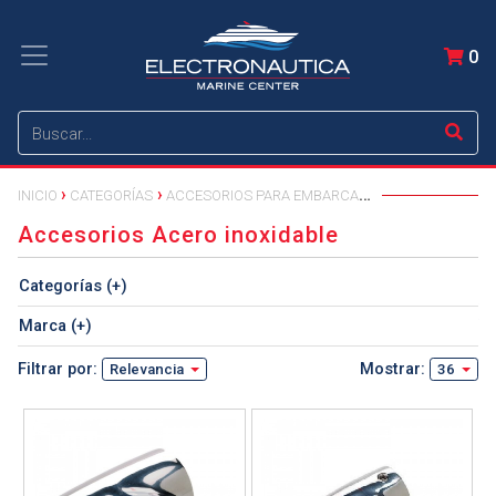
0
INICIO
CATEGORÍAS
ACCESORIOS PARA EMBARCACIONES
Accesorios Acero inoxidable
Categorías (+)
Marca (+)
Filtrar por:
Mostrar:
Relevancia
36
Ver detalle
Ver detalle