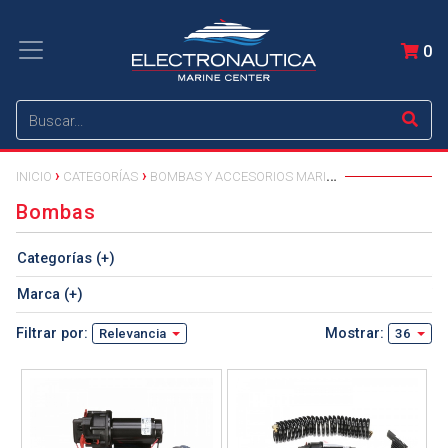
0
INICIO
CATEGORÍAS
BOMBAS Y ACCESORIOS MARITIMOS
Bombas
Categorías (+)
Marca (+)
Filtrar por:
Mostrar:
Relevancia
36
Ver detalle
Ver detalle