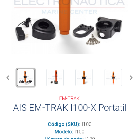
Anterior
Sig
EM-TRAK
AIS EM-TRAK I100-X Portatil
Código (SKU):
I100
Modelo:
I100