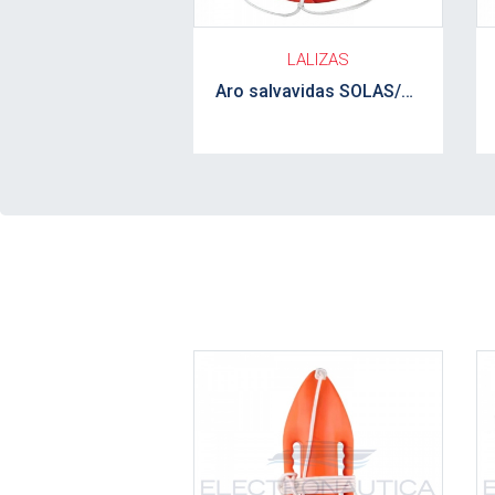
LALIZAS
Aro salvavidas SOLAS/MED 28" 2.5 KG con cinta reflectiva LALIZAS
Ver detalle
Ve