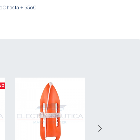
oC hasta + 65oC
Ver detalle
Next