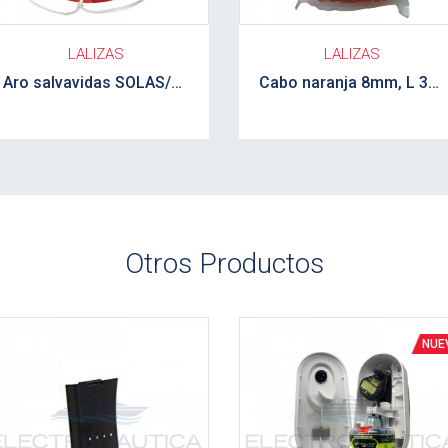
LALIZAS
LALIZAS
Aro salvavidas SOLAS/MED 28" 4 kG con cinta reflectiva LALIZAS
Cabo naranja 8mm, L 30m LALIZAS
Otros Productos
r detalle
Ver detalle