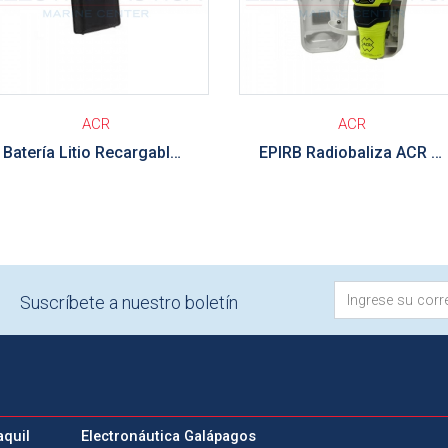
ACR
ACR
Batería Litio Recargable ACR para radios bidireccionales SR203
EPIRB Radiobaliza ACR GLOBALFIX V5 RLB-44 Cat 1 con GPS-RLS-AIS-NFC
Suscríbete a nuestro boletín
aquil
Electronáutica Galápagos