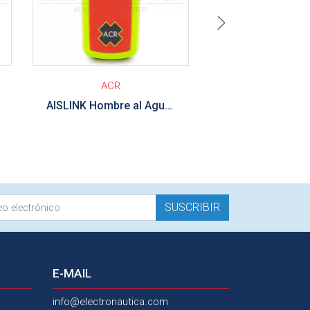
Next
ACR
LALIZAS
AISLINK Hombre al Agua ACR AISLINK
SUSCRIBIR
E-MAIL
info@electronautica.com