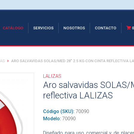
RRENT)
CATÁLOGO
SERVICIOS
NOSOTROS
CONTACTO
DAS
ARO SALVAVIDAS SOLAS/MED 28" 2.5 KG CON CINTA REFLECTIVA L
LALIZAS
Aro salvavidas SOLAS/M
reflectiva LALIZAS
Código (SKU):
70090
Modelo:
70090
Diseñado para uso comercial y de placer,