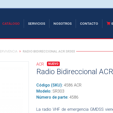
RRENT)
CATÁLOGO
SERVICIOS
NOSOTROS
CONTACTO
ERVIVENCIA
RADIO BIDIRECCIONAL ACR SR303
ACR
NUEVO
Radio Bidireccional AC
Código (SKU):
4586 ACR
Modelo:
SR303
Número de parte:
4586
La radio VHF de emergencia GMDSS viene co