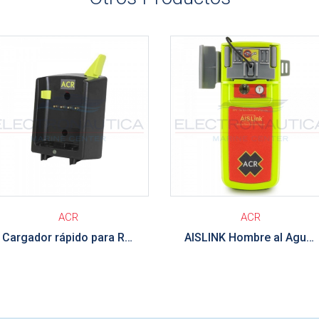
r detalle
Ver detalle
ACR
ACR
Cargador rápido para Radio Bidireccional SR203 ACR
AISLINK Hombre al Agua ACR AISLINK