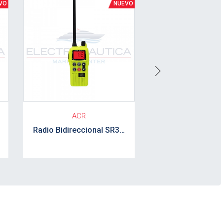
Next
ACR
ACR
Radio Bidireccional SR303 ACR kit completo