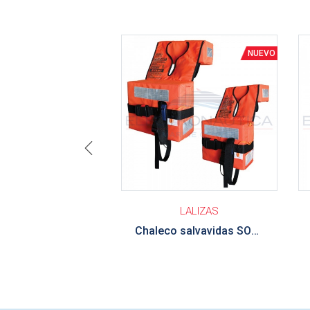
Ver detalle
Ve
Previous
LALIZAS
Chaleco salvavidas SOLAS/MED de espuma plegable compacto niños LALIZAS