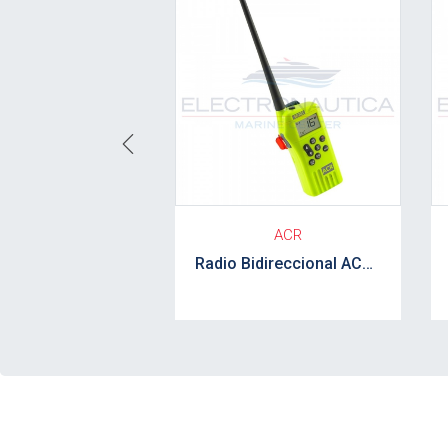
Previous
ACR
Radio Bidireccional ACR SR203