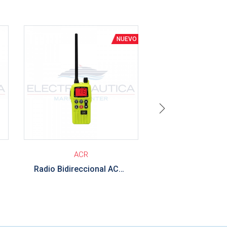
Ver detalle
Ver detalle
Next
ACR
OTRA
Radio Bidireccional ACR SR303