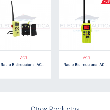
ACR
ACR
Radio Bidireccional ACR kit completo
Radio Bidireccional ACR SR303
Otros Productos